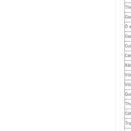
Th
Gas
Ô x
Gas
Cu
Cá
Xă
Vòn
Vòn
Qu
Thu
Cát
Trụ