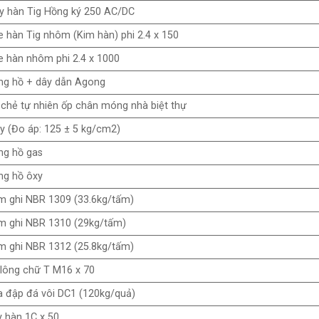
y hàn Tig Hồng ký 250 AC/DC
 hàn Tig nhôm (Kim hàn) phi 2.4 x 150
 hàn nhôm phi 2.4 x 1000
ng hồ + dây dẫn Agong
chẻ tự nhiên ốp chân móng nhà biệt thự
y (Đo áp: 125 ± 5 kg/cm2)
ng hồ gas
ng hồ ôxy
m ghi NBR 1309 (33.6kg/tấm)
m ghi NBR 1310 (29kg/tấm)
m ghi NBR 1312 (25.8kg/tấm)
lông chữ T M16 x 70
 đập đá vôi DC1 (120kg/quả)
 hàn 1C x 50