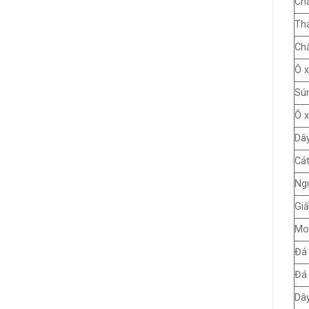
Chấ
Th
Chấ
Ô x
Sún
Ô x
Dây
Cát
Ng
Giấ
Mo
Đá 
Đá 
Dây