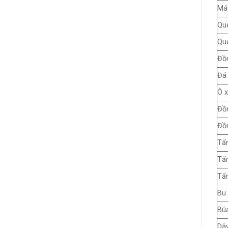
Má
Que
Que
Đồ
Đá 
Ô x
Đồ
Đồ
Tấ
Tấ
Tấ
Bu 
Búa
Dây