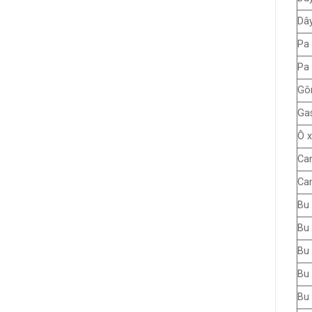
Dây
Pa 
Pa 
Gô
Gas
Ô x
Ca
Can
Bu 
Bu 
Bu 
Bu 
Bu 