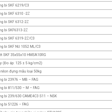
ng bi SKF 6219/C3
g bi SKF 6310 -2Z
g bi SKF 6312-2Z
ng bi SKF6313-2Z
ng bi SKF 6319-2Z/C3
ng bi SKF NU 1052 ML/C3
ớt SKF 35x55x10 HMSA10RG
y (Đo áp: 125 ± 5 kg/cm2)
 nilon đựng mẫu loại 50kg
ng bi 23976 – MB – FAG
g bi 811/530 – M – FAG
ng bi 239/630 CAME4C3 S11 – NSK
g bi 51226 – FAG