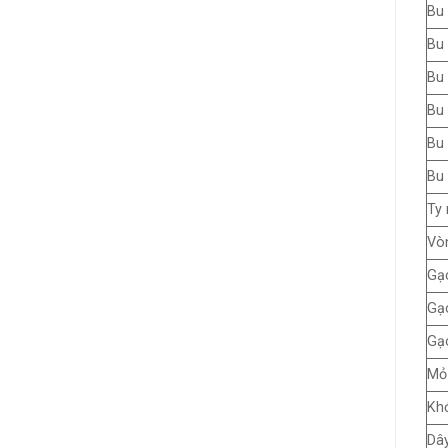
Bu 
Bu 
Bu 
Bu 
Bu 
Bu 
Ty 
Vò
Gạc
Gạc
Gạc
Mỏ 
Kh
Dâ