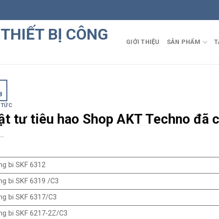
GIỚI THIỆU
SẢN PHẨM
T
1
8
 TỨC
ật tư tiêu hao Shop AKT Techno đã 
g bi SKF 6312
g bi SKF 6319 /C3
ng bi SKF 6317/C3
ng bi SKF 6217-2Z/C3