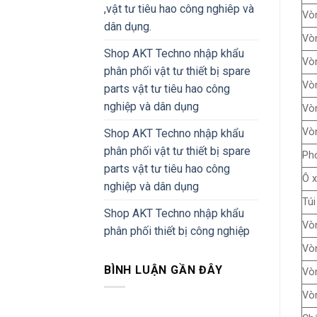
,vật tư tiêu hao công nghiêp và
Vò
dân dụng.
Vòn
Shop AKT Techno nhập khẩu
Vòn
phân phối vật tư thiết bị spare
Vò
parts vật tư tiêu hao công
nghiệp và dân dụng
Vò
Vò
Shop AKT Techno nhập khẩu
phân phối vật tư thiết bị spare
Ph
parts vật tư tiêu hao công
Ô x
nghiệp và dân dụng
Túi
Shop AKT Techno nhập khẩu
Vò
phân phối thiết bị công nghiệp
Vòn
BÌNH LUẬN GẦN ĐÂY
Vò
Vòn