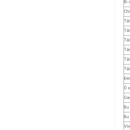
Bi 
Chố
Tấm
Tấm
Tấm
Tấm
Tấm
Tấm
Đèn
Ô x
Gas
Bu 
Bu 
Vòn