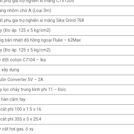
t phụ gia trợ nghiền xi măng CTV1205
ang nhôm chữ A (Loại 3m)
t phụ gia trợ nghiền xi măng Sika Grind 768
y (Đo áp: 125 ± 5 kg/cm2)
g bắn nhiệt độ hồng ngoại Fluke – 62Max
y (Đo áp: 125 ± 5 kg/cm2)
 đốt coton C7104 – Ika
 xây dựng
uồn Converter 5V – 2A
y lọc chảy trung bình phi 11 – Đức
 hàn cầm tay
cắt phi 100 x 1.5 x 16
cắt phi 355 x 3 x 25.4
 cắt hơi gas, ô xy