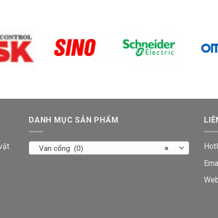
DANH MỤC SẢN PHẨM
LIÊ
vật
Hotl
Van cổng (0)
×
Ema
Web