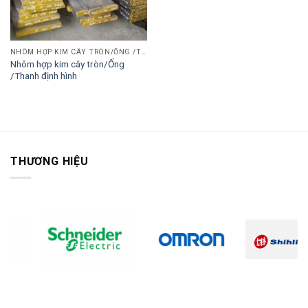
NHÔM HỢP KIM CÂY TRÒN/ỐNG /THANH ĐỊNH HÌNH
Nhôm hợp kim cây tròn/Ống
/Thanh định hình
THƯƠNG HIỆU