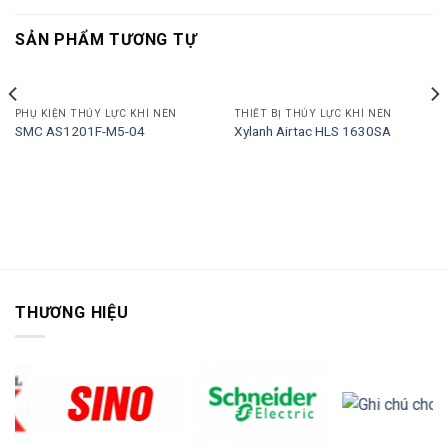
SẢN PHẨM TƯƠNG TỰ
PHỤ KIỆN THỦY LỰC KHÍ NÉN
THIẾT BỊ THỦY LỰC KHÍ NÉN
SMC AS1201F-M5-04
Xylanh Airtac HLS 1630SA
THƯƠNG HIỆU