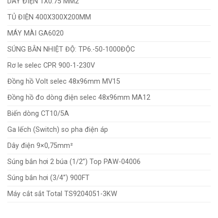
DÂY ĐIỆN 1X0.75 MM2
TỦ ĐIỆN 400X300X200MM
MÁY MÀI GA6020
SÚNG BẰN NHIỆT ĐỘ: TP6.-50-1000ĐỘC
Rơ le selec CPR 900-1-230V
Đồng hồ Volt selec 48x96mm MV15
Đồng hồ đo dòng điện selec 48x96mm MA12
Biến dòng CT10/5A
Ga lếch (Switch) so pha điện áp
Dây điện 9×0,75mm²
Súng bắn hơi 2 búa (1/2”) Top PAW-04006
Súng bắn hơi (3/4”) 900FT
Máy cắt sắt Total TS9204051-3KW