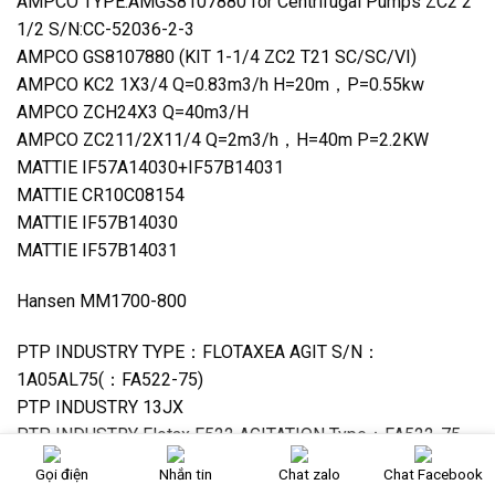
AMPCO TYPE:AMGS8107880 for Centrifugal Pumps ZC2 2
1/2 S/N:CC-52036-2-3
AMPCO GS8107880 (KIT 1-1/4 ZC2 T21 SC/SC/VI)
AMPCO KC2 1X3/4 Q=0.83m3/h H=20m，P=0.55kw
AMPCO ZCH24X3 Q=40m3/H
AMPCO ZC211/2X11/4 Q=2m3/h，H=40m P=2.2KW
MATTIE IF57A14030+IF57B14031
MATTIE CR10C08154
MATTIE IF57B14030
MATTIE IF57B14031
Hansen MM1700-800
PTP INDUSTRY TYPE：FLOTAXEA AGIT S/N：
1A05AL75(：FA522-75)
PTP INDUSTRY 13JX
PTP INDUSTRY Flotax F522 AGITATION Type：FA522-75
PTP INDUSTRY No：14JX
Gọi điện
Nhắn tin
Chat zalo
Chat Facebook