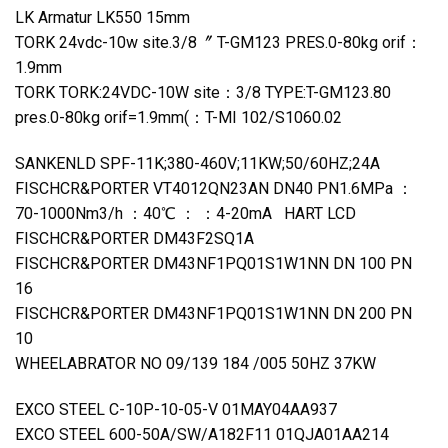
LK Armatur LK550 15mm
TORK 24vdc-10w site.3/8〞 T-GM123 PRES.0-80kg orif：
1.9mm
TORK TORK:24VDC-10W site：3/8 TYPE:T-GM123.80
pres.0-80kg orif=1.9mm(：T-MI 102/S1060.02
SANKENLD SPF-11K;380-460V;11KW;50/60HZ;24A
FISCHCR&PORTER VT4012QN23AN DN40 PN1.6MPa ：
70-1000Nm3/h ：40℃ ： ：4-20mA HART LCD
FISCHCR&PORTER DM43F2SQ1A
FISCHCR&PORTER DM43NF1PQ01S1W1NN DN 100 PN
16
FISCHCR&PORTER DM43NF1PQ01S1W1NN DN 200 PN
10
WHEELABRATOR NO 09/139 184 /005 50HZ 37KW
EXCO STEEL C-10P-10-05-V 01MAY04AA937
EXCO STEEL 600-50A/SW/A182F11 01QJA01AA214