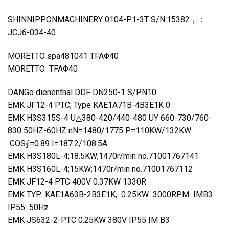
SHINNIPPONMACHINERY 0104-P1-3T S/N.15382，：
JCJ6-034-40
MORETTO spa481041 TFAΦ40
MORETTO TFAΦ40
DANGo dienenthal DDF DN250-1 S/PN10
EMK JF12-4 PTC; Type KAE1A71B-4B3E1K 0
EMK H3S315S-4 U△380-420/440-480 UY 660-730/760-
830 50HZ-60HZ nN=1480/1775 P=110KW/132KW
COS∮=0.89 I=187.2/108.5A
EMK H3S180L-4;18.5KW;1470r/min no.71001767141
EMK H3S160L-4;15KW;1470r/min no.71001767112
EMK JF12-4 PTC 400V 0.37KW 1330R
EMK TYP: KAE1A63B-2B3E1K; 0.25KW 3000RPM IMB3
IP55 50Hz
EMK JS632-2-PTC 0.25KW 380V IP55 IM B3