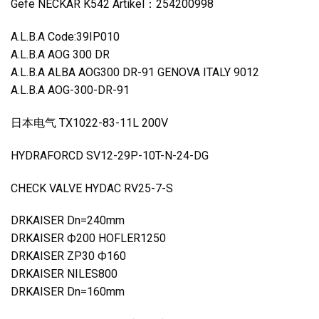
Gefe NECKAR K542 Artikel：254200998
A.L.B.A Code:39IP010
A.L.B.A AOG 300 DR
A.L.B.A ALBA AOG300 DR-91 GENOVA ITALY 9012
A.L.B.A AOG-300-DR-91
日本电气 TX1022-83-11L 200V
HYDRAFORCD SV12-29P-10T-N-24-DG
CHECK VALVE HYDAC RV25-7-S
DRKAISER Dn=240mm
DRKAISER Ф200 HOFLER1250
DRKAISER ZP30 Ф160
DRKAISER NILES800
DRKAISER Dn=160mm