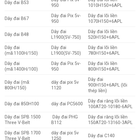
Dây đai B53
950
1010H150+6APL
Dây đai Pix 5v-
Dây đai lõi liền
Dây đai B67
950
1070H150+6APL
Dây đai
Dây đai lõi liền
Dây đai B48
L1900(5V-750)
520H150+6APL
Dây đai
Dây đai
Dây đai lõi liền
(mã:1100H/150)
L1900(5V-750)
780H150+6APL
Dây đai
Dây đai Pix 5v-
Dây đai lõi liền
(mã:1400H/100)
950
800H150+6APL
Dây đai
Dây đai (mã:
dây đai pix 5v
900H150+6APL (lõi
800H/150)
1120
thép liền)
Dây đai răng lõi liền
Dây đai 850H100
dây đai PC5600
100AT20-10180-6APL
Dây đai SPB 1500
Dây đai PHG
Dây đai răng lõi liền
Three V-Belt
B112
150AT20-13160-3APL
Dây đai SPB 1700
dây đai pix 5v
Dây đai C140
Three V-Belt
1250