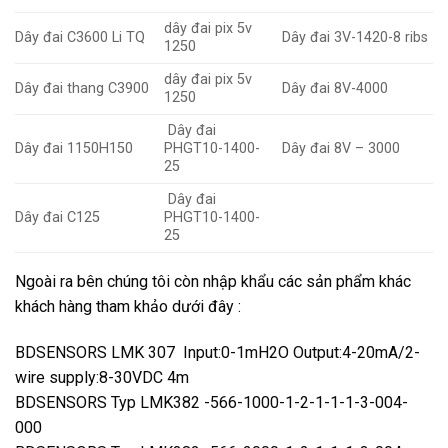
dây đai pix 5v
Dây đai C3600 Li TQ
Dây đai 3V-1420-8 ribs
1250
dây đai pix 5v
Dây đai thang C3900
Dây đai 8V-4000
1250
Dây đai
Dây đai 1150H150
PHGT10-1400-
Dây đai 8V – 3000
25
Dây đai
Dây đai C125
PHGT10-1400-
25
Ngoài ra bên chúng tôi còn nhập khẩu các sản phẩm khác
khách hàng tham khảo dưới đây :
BDSENSORS LMK 307 Input:0-1mH2O Output:4-20mA/2-
wire supply:8-30VDC 4m
BDSENSORS Typ LMK382 -566-1000-1-2-1-1-1-3-004-
000