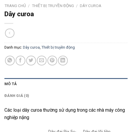
TRANG CHỦ
/
THIẾT BỊ TRUYỀN ĐỘNG
/
DÂY CUROA
Dây curoa
Danh mục:
Dây curoa
,
Thiết bị truyền động
MÔ TẢ
ĐÁNH GIÁ (0)
Các loại dây curoa thường sử dụng trong các nhà máy công
nghiệp nặng
Dây đai Pix 5v-
Dây đai lõi liền