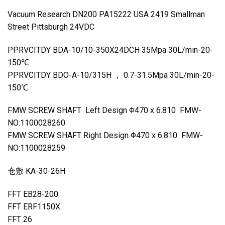
Vacuum Research DN200 PA15222 USA 2419 Smallman
Street Pittsburgh 24VDC
PPRVCITDY BDA-10/10-350X24DCH 35Mpa 30L/min-20-
150℃
PPRVCITDY BDO-A-10/315H ， 0.7-31.5Mpa 30L/min-20-
150℃
FMW SCREW SHAFT Left Design Φ470 x 6.810 FMW-
NO:1100028260
FMW SCREW SHAFT Right Design Φ470 x 6.810 FMW-
NO:1100028259
仓敷 KA-30-26H
FFT EB28-200
FFT ERF1150X
FFT 26