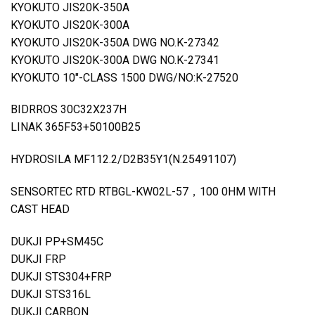
KYOKUTO JIS20K-350A
KYOKUTO JIS20K-300A
KYOKUTO JIS20K-350A DWG NO.K-27342
KYOKUTO JIS20K-300A DWG NO.K-27341
KYOKUTO 10″-CLASS 1500 DWG/NO:K-27520
BIDRROS 30C32X237H
LINAK 365F53+50100B25
HYDROSILA MF112.2/D2B35Y1(N.25491107)
SENSORTEC RTD RTBGL-KW02L-57，100 0HM WITH
CAST HEAD
DUKJI PP+SM45C
DUKJI FRP
DUKJI STS304+FRP
DUKJI STS316L
DUKJI CARBON