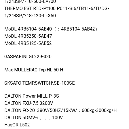
1/2”BSP/?18-500-L=700
THERMO EST RTD-Pt100 P011-SI6/TB11-6/TI/DG-
1/2”BSP/?18-120-L=350
MoDL 4RB5104-5AB40（：4RB5104-5AB42）
MoDL 4RB5250-5AB47
MoDL 4RB5125-5AB52
GASPARINI GL229-330
Max MULLERAG Typ:HL 50 H
SKSATO TEMP.SWITCH\SB-100SE
DALTON Power MILL P-3S
DALTON FXU-7.5 3200V
DALTON FC-20 380V/50HZ/15KW/：600kg-3000kg/H
DALTON 5DMV-r，，，100V
HagOR L502