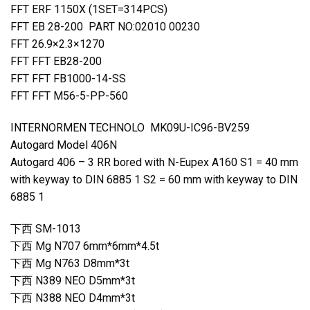
FFT ERF 1150X (1SET=314PCS)
FFT EB 28-200 PART NO:02010 00230
FFT 26.9×2.3×1270
FFT FFT EB28-200
FFT FFT FB1000-14-SS
FFT FFT M56-5-PP-560
INTERNORMEN TECHNOLO MK09U-IC96-BV259
Autogard Model 406N
Autogard 406 – 3 RR bored with N-Eupex A160 S1 = 40 mm
with keyway to DIN 6885 1 S2 = 60 mm with keyway to DIN
6885 1
下西 SM-1013
下西 Mg N707 6mm*6mm*4.5t
下西 Mg N763 D8mm*3t
下西 N389 NEO D5mm*3t
下西 N388 NEO D4mm*3t