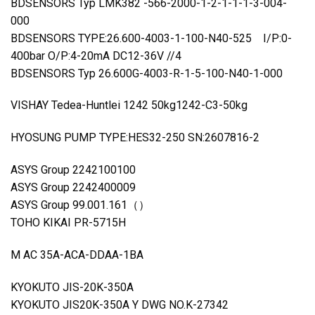
BDSENSORS Typ LMK382 -566-2000-1-2-1-1-1-3-004-
000
BDSENSORS TYPE:26.600-4003-1-100-N40-525 I/P:0-
400bar O/P:4-20mA DC12-36V //4
BDSENSORS Typ 26.600G-4003-R-1-5-100-N40-1-000
VISHAY Tedea-Huntlei 1242 50kg1242-C3-50kg
HYOSUNG PUMP TYPE:HES32-250 SN:2607816-2
ASYS Group 2242100100
ASYS Group 2242400009
ASYS Group 99.001.161（）
TOHO KIKAI PR-5715H
M AC 35A-ACA-DDAA-1BA
KYOKUTO JIS-20K-350A
KYOKUTO JIS20K-350A Y DWG NO.K-27342