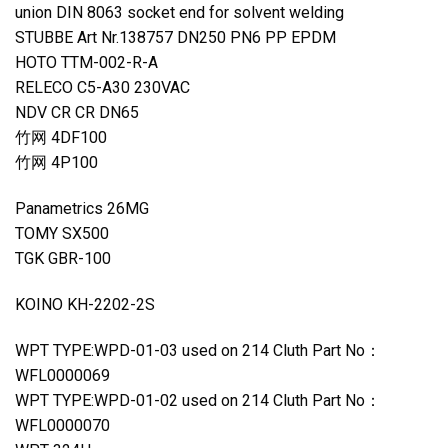
union DIN 8063 socket end for solvent welding
STUBBE Art Nr.138757 DN250 PN6 PP EPDM
HOTO TTM-002-R-A
RELECO C5-A30 230VAC
NDV CR CR DN65
竹网 4DF100
竹网 4P100
Panametrics 26MG
TOMY SX500
TGK GBR-100
KOINO KH-2202-2S
WPT TYPE:WPD-01-03 used on 214 Cluth Part No：
WFL0000069
WPT TYPE:WPD-01-02 used on 214 Cluth Part No：
WFL0000070