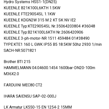
Hydro Systems HSS1-1(DN25)
KUEENLE B21K100L6KTH 1.5KW
KUEENLE FTE290S4SL 1.1KW
KUEENLE KDGN2W 315 M 2 KT SK NV IE2
KUEENLE Typ:KTE290S4SL Nr.:35064203804 #36048
KUEENLE Typ:B21K100L6KTH Nr.:2606420906
KUEENLE 3-ph-motor-NR 1511 459484 01#38490
TYPE:KTE1 160 L GWK IP55 B5 18.5KW 50hz 2930 1/min
SACH-NR:5071821
Brother BTI 215
HAMMELMANN 04.04600.1454 1600bar-DN20-100m
M36X2.0
F.ARDUINI MEC80 CT2
IHARA SAIENSU SAP-02-000J
LK Armatur LK550-15 EN 1254-2 15MM