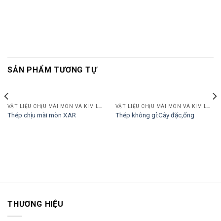
SẢN PHẨM TƯƠNG TỰ
VẬT LIỆU CHỊU MÀI MÒN VÀ KIM LOẠI
VẬT LIỆU CHỊU MÀI MÒN VÀ KIM LOẠI
Thép chịu mài mòn XAR
Thép không gỉ:Cây đặc,ống
THƯƠNG HIỆU