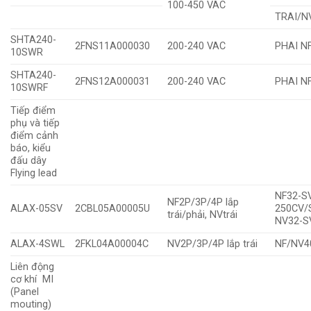
100-450 VAC
TRAI/N
SHTA240-
2FNS11A000030
200-240 VAC
PHAI N
10SWR
SHTA240-
2FNS12A000031
200-240 VAC
PHAI N
10SWRF
Tiếp điểm
phụ và tiếp
điểm cảnh
báo, kiểu
đấu dây
Flying lead
NF32-S
NF2P/3P/4P lắp
ALAX-05SV
2CBL05A00005U
250CV/
trái/phải, NVtrái
NV32-S
ALAX-4SWL
2FKL04A00004C
NV2P/3P/4P lắp trái
NF/NV4
Liên động
cơ khí MI
(Panel
mouting)