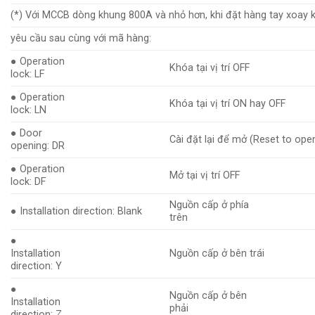
(*) Với MCCB dòng khung 800A và nhỏ hơn, khi đặt hàng tay xoay k
yêu cầu sau cùng với mã hàng:
● Operation
Khóa tại vị trí OFF
lock: LF
● Operation
Khóa tại vị trí ON hay OFF
lock: LN
● Door
Cài đặt lại để mở (Reset to ope
opening: DR
● Operation
Mở tại vị trí OFF
lock: DF
Nguồn cấp ở phía
● Installation direction: Blank
trên
●
Installation
Nguồn cấp ở bên trái
direction: Y
●
Nguồn cấp ở bên
Installation
phải
direction: Z