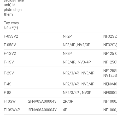
(adjustment
unit) là
phần chọn
thêm
Tay xoay
kiểu F(*)
F-05SV2
NF2P
NF32SV
F-05SV
NF3/4P ,NV2/3P
NF32SV
F-1SV2
NF2P
NF125 
F-1SV
NF3/4P, NV3/4P
NF125C
NF125S
F-2SV
NF2/3/4P, NV3/4P
NV125S
F-4S
NF2/3/4P, NV3/4P
NF,NV
F-8S
NF2/3/4P , NV3P
NF800
F10SW
2FNV05A000043
2P/3P
NF1000
F10SW4P
2FNV06A00004Y
4P
NF1000