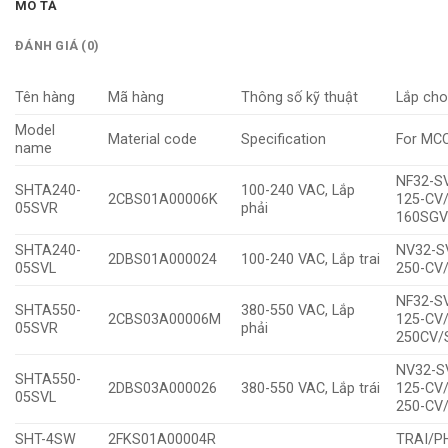
MÔ TẢ
ĐÁNH GIÁ (0)
Tên hàng
Mã hàng
Thông số kỹ thuật
Lắp ch
Model
Material code
Specification
For MC
name
NF32-SV
SHTA240-
100-240 VAC, Lắp
2CBS01A00006K
125-CV
05SVR
phải
160SGV
SHTA240-
NV32-SV
2DBS01A000024
100-240 VAC, Lắp trai
05SVL
250-CV
NF32-S
SHTA550-
380-550 VAC, Lắp
2CBS03A00006M
125-CV
05SVR
phải
250CV/
NV32-SV
SHTA550-
2DBS03A000026
380-550 VAC, Lắp trái
125-CV
05SVL
250-CV
SHT-4SW
2FKS01A00004R
TRAI/P