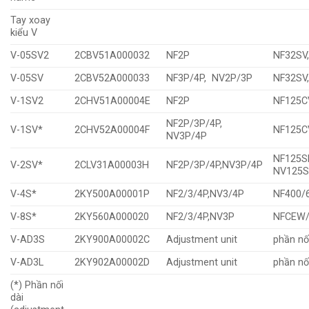
Tay xoay
kiểu V
V-05SV2
2CBV51A000032
NF2P
NF32SV
V-05SV
2CBV52A000033
NF3P/4P, NV2P/3P
NF32SV
V-1SV2
2CHV51A00004E
NF2P
NF125C
NF2P/3P/4P,
V-1SV*
2CHV52A00004F
NF125C
NV3P/4P
NF125S
V-2SV*
2CLV31A00003H
NF2P/3P/4P,NV3P/4P
NV125S
V-4S*
2KY500A00001P
NF2/3/4P,NV3/4P
NF400/
V-8S*
2KY560A000020
NF2/3/4P,NV3P
NFCEW
V-AD3S
2KY900A00002C
Adjustment unit
phần nố
V-AD3L
2KY902A00002D
Adjustment unit
phần nố
(*) Phần nối
dài