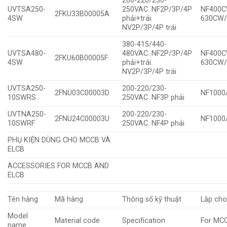
200-220/230-
UVTSA250-
250VAC. NF2P/3P/4P
NF400
2FKU33B00005A
4SW
phải+trái.
630CW
NV2P/3P/4P trái
380-415/440-
UVTSA480-
480VAC. NF2P/3P/4P
NF400C
2FKU60B00005F
4SW
phải+trái.
630CW
NV2P/3P/4P trái
UVTSA250-
200-220/230-
2FNU03C00003D
NF1000
10SWRS
250VAC. NF3P phải
UVTNA250-
200-220/230-
2FNU24C00003U
NF1000
10SWRF
250VAC. NF4P phải
PHỤ KIỆN DÙNG CHO MCCB VÀ
ELCB
ACCESSORIES FOR MCCB AND
ELCB
Tên hàng
Mã hàng
Thông số kỹ thuật
Lắp ch
Model
Material code
Specification
For MC
name