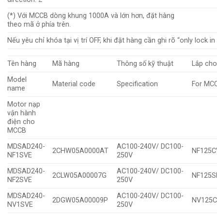
(*) Với MCCB dòng khung 1000A và lớn hơn, đặt hàng
theo mã ở phía trên.
Nếu yêu chỉ khóa tại vị trí OFF, khi đặt hàng cần ghi rõ “only lock 
Tên hàng
Mã hàng
Thông số kỹ thuật
Lắp ch
Model
Material code
Specification
For MC
name
Motor nạp
vận hành
điện cho
MCCB
MDSAD240-
AC100-240V/ DC100-
2CHW05A0000AT
NF125CV
NF1SVE
250V
MDSAD240-
AC100-240V/ DC100-
2CLW05A00007G
NF125S
NF2SVE
250V
MDSAD240-
AC100-240V/ DC100-
2DGW05A00009P
NV125C
NV1SVE
250V