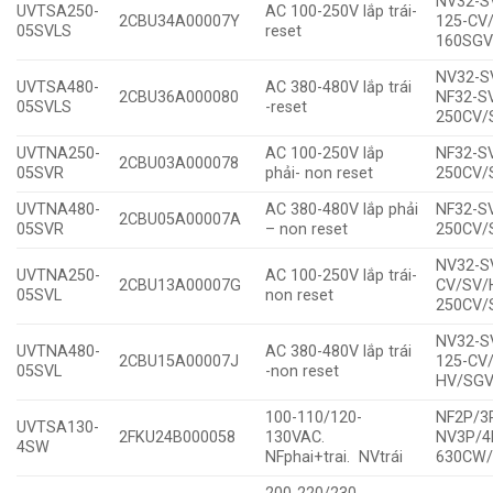
NV32-S
UVTSA250-
AC 100-250V lắp trái-
2CBU34A00007Y
125-CV
05SVLS
reset
160SGV
NV32-S
UVTSA480-
AC 380-480V lắp trái
2CBU36A000080
NF32-S
05SVLS
-reset
250CV/
UVTNA250-
AC 100-250V lắp
NF32-S
2CBU03A000078
05SVR
phải- non reset
250CV/
UVTNA480-
AC 380-480V lắp phải
NF32-S
2CBU05A00007A
05SVR
– non reset
250CV/
NV32-S
UVTNA250-
AC 100-250V lắp trái-
2CBU13A00007G
CV/SV/
05SVL
non reset
250CV/
NV32-S
UVTNA480-
AC 380-480V lắp trái
2CBU15A00007J
125-CV
05SVL
-non reset
HV/SGV
100-110/120-
NF2P/3
UVTSA130-
2FKU24B000058
130VAC.
NV3P/4
4SW
NFphai+trai. NVtrái
630CW