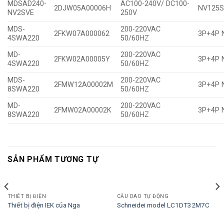
MDSAD240-
AC100-240V/ DC100-
2DJW05A00006H
NV125S
NV2SVE
250V
MDS-
200-220VAC
2FKW07A000062
3P+4P 
4SWA220
50/60HZ
MD-
200-220VAC
2FKW02A00005Y
3P+4P 
4SWA220
50/60HZ
MDS-
200-220VAC
2FMW12A00002M
3P+4P 
8SWA220
50/60HZ
MD-
200-220VAC
2FMW02A00002K
3P+4P 
8SWA220
50/60HZ
SẢN PHẨM TƯƠNG TỰ
THIẾT BỊ ĐIỆN
CẦU DAO TỰ ĐỘNG
Thiết bị điện IEK của Nga
Schneidei model LC1DT32M7C