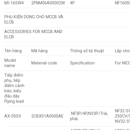
MI-16SW4
2FNM06A00002W
4P
NF160
PHỤ KIỆN DÙNG CHO MCCB VÀ
ELCB
ACCESSORIES FOR MCCB AND
ELCB
Tên hàng
Mã hàng
Thông số kỹ thuật
Lắp ch
Model
Material code
Specification
For MC
name
Tiếp điểm
phụ, tiếp
điểm cảnh
báo, kiểu
đấu dây
Flying lead
NF32-S
NF3P/4P,NV3P/Trái,
AX-05SV
2CBX01A0000AE
250CV/
phải
NV32-S