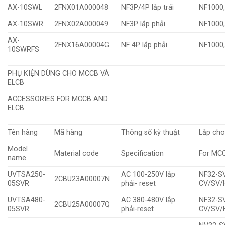
AX-10SWL
2FNX01A000048
NF3P/4P lắp trái
NF1000
AX-10SWR
2FNX02A000049
NF3P lắp phải
NF1000
AX-
2FNX16A00004G
NF 4P lắp phải
NF1000
10SWRFS
PHỤ KIỆN DÙNG CHO MCCB VÀ
ELCB
ACCESSORIES FOR MCCB AND
ELCB
Tên hàng
Mã hàng
Thông số kỹ thuật
Lắp ch
Model
Material code
Specification
For MC
name
UVTSA250-
AC 100-250V lắp
NF32-SV
2CBU23A00007N
05SVR
phải- reset
CV/SV/
UVTSA480-
AC 380-480V lắp
NF32-SV
2CBU25A00007Q
05SVR
phải-reset
CV/SV/