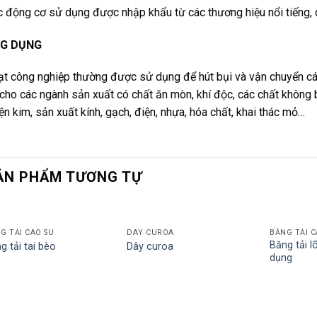
 động cơ sử dụng được nhập khẩu từ các thương hiệu nổi tiếng, ch
G DỤNG
t công nghiệp thường được sử dụng để hút bụi và vận chuyển các
 cho các ngành sản xuất có chất ăn mòn, khí độc, các chất không
ện kim, sản xuất kính, gạch, điện, nhựa, hóa chất, khai thác mỏ…
ẢN PHẨM TƯƠNG TỰ
G TẢI CAO SU
DÂY CUROA
BĂNG TẢI C
Băng tải l
g tải tai bèo
Dây curoa
dụng