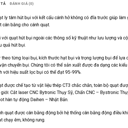
 TẢ
ĐÁNH GIÁ (0)
t ly tâm hút bụi với kết cấu cánh hở không có đĩa trước giúp là
 cân bằng cho cánh quạt.
 với quạt hút bụi ngoài các thông số kỹ thuật như lưu lượng và cộ
u quả hút bụi.
 theo từng loại bụi, kích thước hạt bụi và trọng lượng bụi để lựa
vận chuyển bụi. Chúng tôi có thể sản xuất được đa dạng các kiểu 
h với hiệu suất lọc bụi có thể đạt 95-99%.
t được chế tạo từ vật liệu thép CT3 chắc chắn, toàn bộ quạt đượ
 giới: Cắt laser CNC Bytronic Thụy Sỹ, Chấn CNC – Bystronic Th
ot hàn tự động Daihen – Nhật Bản.
h quạt được cân bằng động bởi hệ thống cân bằng động điều khi
t chạy êm, không rung.