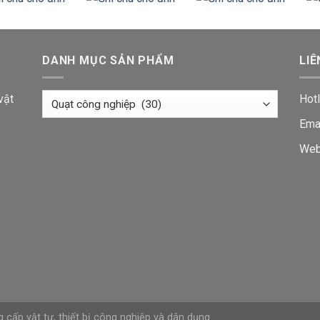
DANH MỤC SẢN PHẨM
LIÊ
vật
Hotl
Ema
Web
 cấp vật tư, thiết bị công nghiệp và dân dụng