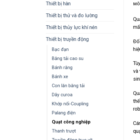
Thiết bị hàn
MÔ
Thiết bị thử và đo lường
Quạ
mất
Thiết bị thủy lực khí nén
Thiết bị truyền động
Đối
hiệ
Bạc đạn
Băng tải cao su
Tùy
Bánh răng
và 
Bánh xe
sin
Con lăn băng tải
Quạ
Dây curoa
thế
Khớp nối-Coupling
rob
Palang điện
Quạt công nghiệp
Cán
quạ
Thanh trượt