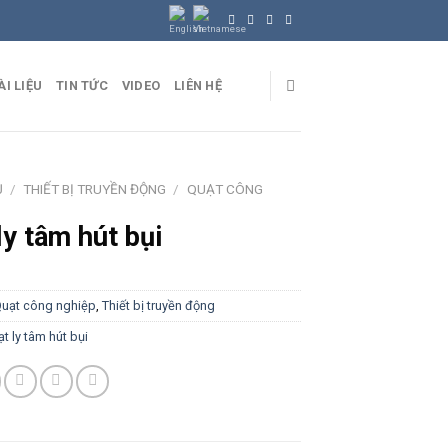
ÀI LIỆU
TIN TỨC
VIDEO
LIÊN HỆ
Ủ
/
THIẾT BỊ TRUYỀN ĐỘNG
/
QUẠT CÔNG
ly tâm hút bụi
uạt công nghiệp
,
Thiết bị truyền động
t ly tâm hút bụi