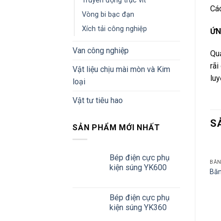
Truyền động trục vít
Các
Vòng bi bạc đạn
Xích tải công nghiệp
ỨN
Van công nghiệp
Quạ
rãi
Vật liệu chịu mài mòn và Kim
luy
loại
Vật tư tiêu hao
S
SẢN PHẨM MỚI NHẤT
Bép điện cực phụ
BĂN
kiện súng YK600
Băn
Bép điện cực phụ
kiện súng YK360