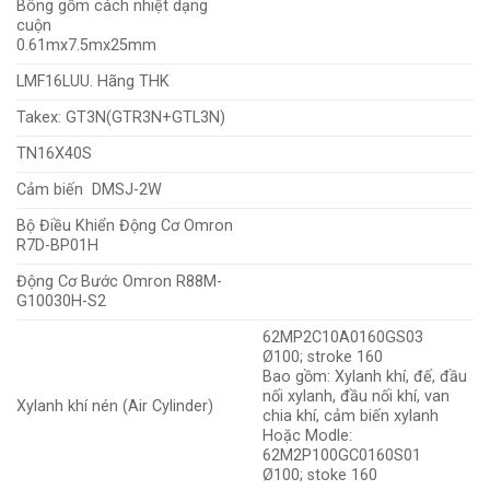
Bông gốm cách nhiệt dạng
cuộn
0.61mx7.5mx25mm
LMF16LUU. Hãng THK
Takex: GT3N(GTR3N+GTL3N)
TN16X40S
Cảm biến DMSJ-2W
Bộ Điều Khiển Động Cơ Omron
R7D-BP01H
Động Cơ Bước Omron R88M-
G10030H-S2
62MP2C10A0160GS03
Ø100; stroke 160
Bao gồm: Xylanh khí, đế, đầu
nối xylanh, đầu nối khí, van
Xylanh khí nén (Air Cylinder)
chia khí, cảm biến xylanh
Hoặc Modle:
62M2P100GC0160S01
Ø100; stoke 160