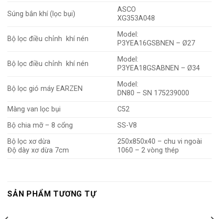
ASCO
Súng bắn khí (lọc bụi)
XG353A048
Model:
Bộ lọc điều chỉnh khí nén
P3YEA16GSBNEN – Ø27
Model:
Bộ lọc điều chỉnh khí nén
P3YEA18GSABNEN – Ø34
Model:
Bộ lọc gió máy EARZEN
DN80 – SN 175239000
Màng van lọc bụi
C52
Bộ chia mỡ – 8 cổng
SS-V8
Bộ lọc xơ dừa
250x850x40 – chu vi ngoài
Độ dày xơ dừa 7cm
1060 – 2 vòng thép
SẢN PHẨM TƯƠNG TỰ