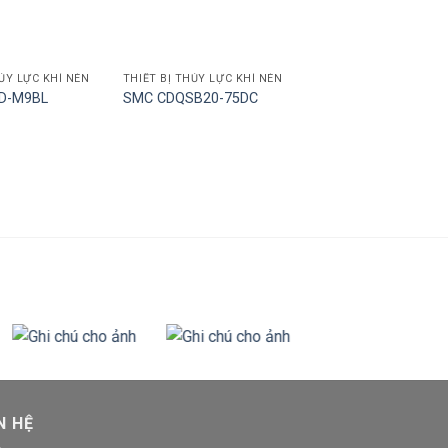
ỦY LỰC KHÍ NÉN
THIẾT BỊ THỦY LỰC KHÍ NÉN
 D-M9BL
SMC CDQSB20-75DC
N HỆ