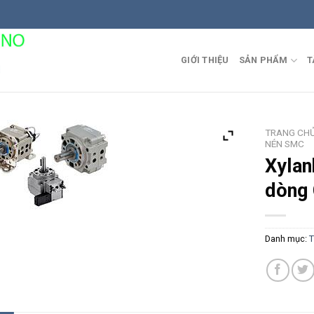
GIỚI THIỆU
SẢN PHẨM
T
TRANG CH
NÉN SMC
Xylan
dòng
Danh mục:
T