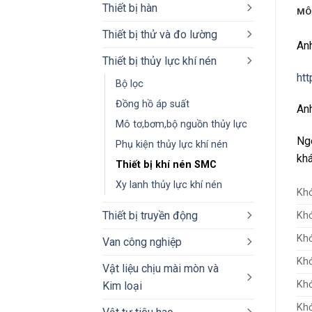
Thiết bị hàn
MÔ
Thiết bị thử và đo lường
Anh
Thiết bị thủy lực khí nén
ht
Bộ lọc
Đồng hồ áp suất
Anh
Mô tơ,bơm,bộ nguồn thủy lực
Ngo
Phụ kiện thủy lực khí nén
khá
Thiết bị khí nén SMC
Xy lanh thủy lực khí nén
Khớ
Thiết bị truyền động
Khớ
Khớ
Van công nghiệp
Khớ
Vật liệu chịu mài mòn và
Khớ
Kim loại
Khớ