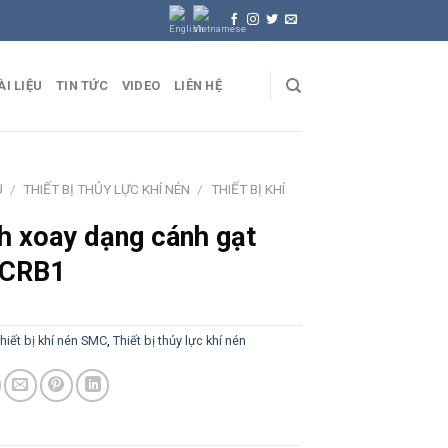
ÀI LIỆU
TIN TỨC
VIDEO
LIÊN HỆ
Ủ
/
THIẾT BỊ THỦY LỰC KHÍ NÉN
/
THIẾT BỊ KHÍ
h xoay dạng cánh gạt
 CRB1
hiết bị khí nén SMC
,
Thiết bị thủy lực khí nén