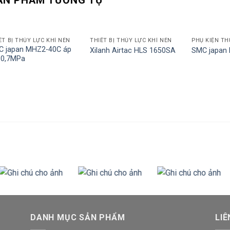
ẾT BỊ THỦY LỰC KHÍ NÉN
THIẾT BỊ THỦY LỰC KHÍ NÉN
PHỤ KIỆN TH
C japan MHZ2-40C áp
Xilanh Airtac HLS 1650SA
SMC japan
-0,7MPa
DANH MỤC SẢN PHẨM
LIÊ