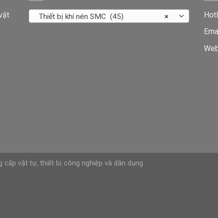
vật
Hotl
Thiết bị khí nén SMC (45)
×
Ema
Web
 cấp vật tư, thiết bị công nghiệp và dân dụng