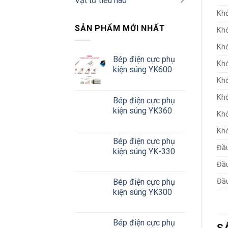
Vật tư tiêu hao
Khớ
SẢN PHẨM MỚI NHẤT
Khớ
Khớ
Bép điện cực phụ
Khớ
kiện súng YK600
Khớ
Khớ
Bép điện cực phụ
kiện súng YK360
Khớ
Khớ
Bép điện cực phụ
Đầu
kiện súng YK-330
Đầu
Đầu
Bép điện cực phụ
kiện súng YK300
Bép điện cực phụ
S