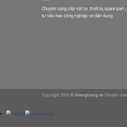
Chuyên cung cấp vật tư ,thiết bị,spare part ,
tư tiêu hao công nghiệp và dân dụng.
Copyright 2026 ©
khangtrang.vn
Chuyên cung