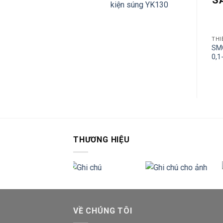
kiện súng YK130
THIẾT BỊ THỦY LỰC KHÍ NÉN
THIẾT BỊ THỦY LỰC KHÍ NÉN
THI
SMC CDM3F25-125 Max
SM
SMC CDM2FZ32-50
1.0Mpa
0,1
THƯƠNG HIỆU
VỀ CHÚNG TÔI