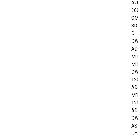
A2
3
C
8
D
DW
AD
M1
M
DW
1
AD
M1
1
A
DW
A
D