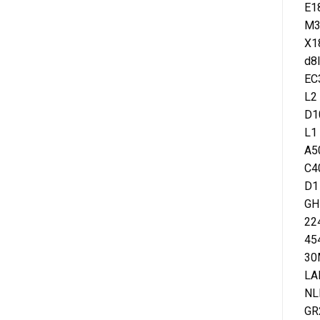
E1
M3
X
d
EC
L2
D1
L
A
C
D
G
2
4
3
L
N
G