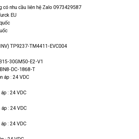
g có nhu cầu liên hệ Zalo 0973429587
urck EU
 quốc
uốc
 INV) TP9237-TM4411-EVC004
BB15-30GM50-E2-V1
 IBN8-DC-1868-T
n áp : 24 VDC
 áp : 24 VDC
 áp : 24 VDC
 áp : 24 VDC