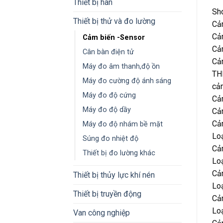
Thiết bị hàn
Sho
Thiết bị thử và đo lường
Cả
Cả
Cảm biến -Sensor
Cả
Cân bàn điện tử
Cả
Máy đo âm thanh,độ ồn
TH
Máy đo cường độ ánh sáng
cả
Máy đo độ cứng
Cả
Máy đo độ dầy
Cả
Cả
Máy đo độ nhám bề mặt
Lo
Súng đo nhiệt độ
Cả
Thiết bị đo lường khác
Lo
Cả
Thiết bị thủy lực khí nén
Lo
Thiết bị truyền động
Cả
Loạ
Van công nghiệp