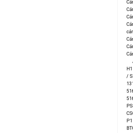
Cả
Cả
Cả
Cả
cả
Cả
Cả
Cả
A
H1
/ 
13
51
51
PS
CS
P1
BT