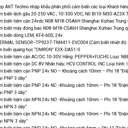
p AKT Techno nhập khẩu phân phối cảm biến các loại.Khách hàn
m biến lệch gầu 20-250 VAC ; 10-300 VDC; N0 BI10-M30-AZ3X T
m biến tiệm cận 24vdc N08-M18-OSA6H Shanghai Xizhao Trung
m biến máy đóng bao N08-M18-CSA6H Shanghai Xizhao Trung q
m biến dòng LEM; KF4-600; 24v
ERMAL SENSOR–TP9237-TM4411-EVC004 (Cảm biến nhiệt độ
m biến quang học “OMRON” E3X-DA51-S
m biến tiệm cận AC/DC 10-30V Hãng: PEPPER+FUCHS Loại: N
m biến tiệm cận DC 8V Nhãn hiệu: HCV CONTROL INC Loại hình:
m biến tiệm cận PNP 24v NO – Khoảng cách 10mm – Phi 18 “Điệ
ại PNP 3 dây”
m biến tiệm cận PNP 24v NC -Khoảng cách 10mm – Phi 18 “Điện
ại PNP 3 dây”
m biến tiệm cận NPN 24v NO -Khoảng cách 10mm – Phi 18 “Điện
ại NPN 3 dây”
m biến tiệm cận NPN 24v NC -Khoảng cách 10mm – Phi 18 “Điện
i NPN: 3 dây”