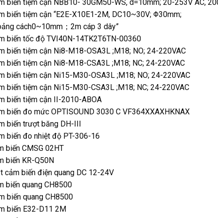
m biến tiệm cận NBB10- 30GM50-WS, d=10mm; 20-253V AC, 2
m biến tiệm cận “E2E-X10E1-2M, DC10~30V; Φ30mm;
oảng cách0~10mm；2m cáp 3 dây”
m biến tốc độ TVI40N-14TK2T6TN-00360
m biến tiệm cận Ni8-M18-OSA3L ;M18; NO; 24-220VAC
m biến tiệm cận Ni8-M18-CSA3L ;M18; NC; 24-220VAC
m biến tiệm cận Ni15-M30-OSA3L ;M18; NO; 24-220VAC
m biến tiệm cận Ni15-M30-CSA3L ;M18; NC; 24-220VAC
m biến tiệm cận II-2010-ABOA
m biến đo mức OPTISOUND 3030 C VF364XXAXHKNAX
 biến trượt băng DH-III
m biến đo nhiệt độ PT-306-16
m biến CMSG 02HT
m biến KR-Q50N
t cảm biến điện quang DC 12-24V
m biến quang CH8500
m biến quang CH8500
m biến E32-D11 2M