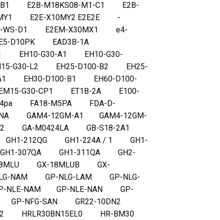
1-B1 E2B-M18KS08-M1-C1 E2B-
MY1 E2E-X10MY2 E2E2E -
4-WS-D1 E2EM-X30MX1 e4-
 E5-D10PK EAD3B-1A
1 EH10-G30-A1 EH10-G30-
5-G30-L2 EH25-D100-B2 EH25-
A1 EH30-D100-B1 EH60-D100-
M15-G30-CP1 ET1B-2A E100-
pa FA18-M5PA FDA-D-
NA GAM4-12GM-A1 GAM4-12GM-
-N2 GA-M0424LA GB-S18-2A1
GH1-212QG GH1-224A / 1 GH1-
 GH1-307QA GH1-311QA GH2-
18MLU GX-18MLUB GX-
G-NAM GP-NLG-LAM GP-NLG-
-NLE-NAM GP-NLE-NAN GP-
AN GP-NFG-SAN GR22-10DN2
2 HRLR30BN15EL0 HR-BM30