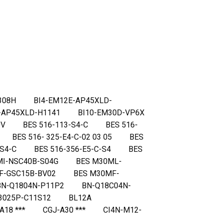
H BI4-EM12E-AP45XLD-
P45XLD-H1141 BI10-EM30D-VP6X
10V BES 516-113-S4-C BES 516-
 BES 516- 325-E4-C-02 03 05 BES
6-S4-C BES 516-356-E5-C-S4 BES
MI-NSC40B-S04G BES M30ML-
F-GSC15B-BV02 BES M30MF-
-Q1804N-P11P2 BN-Q18C04N-
-M3025P-C11S12 BL12A
18 *** CGJ-A30 *** CI4N-M12-