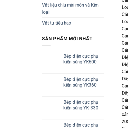
Cả
Vật liệu chịu mài mòn và Kim
Loạ
loại
Cả
Loạ
Vật tư tiêu hao
Cả
Cả
SẢN PHẨM MỚI NHẤT
Cả
Cả
Bép điện cực phụ
Điệ
kiện súng YK600
Điệ
Cả
Dâ
Bép điện cực phụ
kiện súng YK360
Cả
Dây
Cả
Bép điện cực phụ
Cả
kiện súng YK-330
cả
20
Bép điện cực phụ