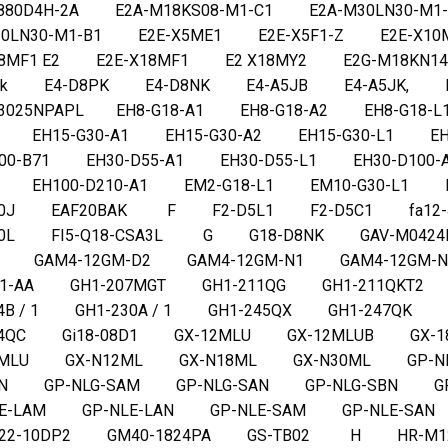
880D4H-2A E2A-M18KS08-M1-C1 E2A-M30LN30-M
0LN30-M1-B1 E2E-X5ME1 E2E-X5F1-Z E2E-X10
18MF1 E2 E2E-X18MF1 E2 X18MY2 E2G-M18KN1
8lk E4-D8PK E4-D8NK E4-A5JB E4-A5JK,
3025NPAPL EH8-G18-A1 EH8-G18-A2 EH8-G18-L
 EH15-G30-A1 EH15-G30-A2 EH15-G30-L1 EH1
00-B71 EH30-D55-A1 EH30-D55-L1 EH30-D100-
1 EH100-D210-A1 EM2-G18-L1 EM10-G30-L1 E
50J EAF20BAK F F2-D5L1 F2-D5C1 fa12-4
40L FI5-Q18-CSA3L G G18-D8NK GAV-M0424
1 GAM4-12GM-D2 GAM4-12GM-N1 GAM4-12GM
H1-AA GH1-207MGT GH1-211QG GH1-211QKT2 
24B / 1 GH1-230A / 1 GH1-245QX GH1-247QK
54QC Gi18-08D1 GX-12MLU GX-12MLUB GX-
0MLU GX-N12ML GX-N18ML GX-N30ML GP-NL
AN GP-NLG-SAM GP-NLG-SAN GP-NLG-SBN GP
LE-LAM GP-NLE-LAN GP-NLE-SAM GP-NLE-S
R22-10DP2 GM40-1824PA GS-TB02 H HR-M1