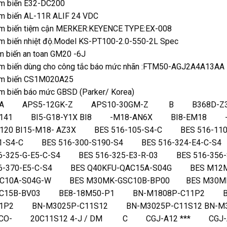
m biến E32-DC200
m biến AL-11R ALIF 24 VDC
m biến tiệm cận MERKER:KEYENCE TYPE:EX-008
m biến nhiệt độ.Model KS-PT100-2.0-550-2L Spec
m biến an toan GM20 -6J
m biến dùng cho công tắc báo mức nhãn :FTM50-AGJ2A4A13AA
m biến CS1M020A25
m biến báo mức GBSD (Parker/ Korea)
 APS5-12GK-Z APS10-30GM-Z B B368D-Z308
141 BI5-G18-Y1X BI8 -M18-AN6X BI8-EM18 -A
S120 BI15-M18- AZ3X BES 516-105-S4-C BES 516-1
1-S4-C BES 516-300-S190-S4 BES 516-324-E4-C-S4
6-325-G-E5-C-S4 BES 516-325-E3-R-03 BES 516-35
6-370-E5-C-S4 BES Q40KFU-QAC15A-S04G BES M12
C10A-S04G-W BES M30MK-GSC10B-BP00 BES M30M
C15B-BV03 BE8-18M50-P1 BN-M1808P-C11P2 BN
1P2 BN-M3025P-C11S12 BN-M3025P-C11S12 BN
CO- 20C11S12 4-J / DM C CGJ-A12 *** CGJ-A