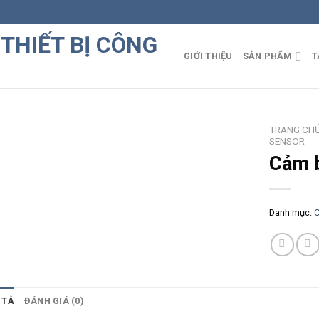
GIỚI THIỆU
SẢN PHẨM
T
TRANG CH
SENSOR
Cảm b
Danh mục:
C
 TẢ
ĐÁNH GIÁ (0)