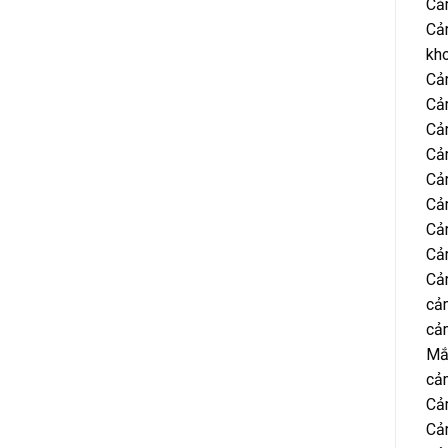
Cả
Cả
kh
Cả
Cả
Cả
Cả
Cả
Cả
Cả
Cảm
Cả
cả
cả
Mắ
cả
Cả
Cả