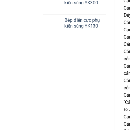
Cả
kiện súng YK300
Cả
Dâ
Bép điện cực phụ
Cả
kiện súng YK130
Cả
Cả
Cả
Cả
cả
Cả
cả
Cả
cả
Cả
“C
E3
Cả
Cả