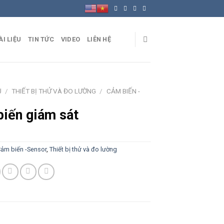
ÀI LIỆU
TIN TỨC
VIDEO
LIÊN HỆ
Ủ
/
THIẾT BỊ THỬ VÀ ĐO LƯỜNG
/
CẢM BIẾN -
iến giám sát
ảm biến -Sensor
,
Thiết bị thử và đo lường