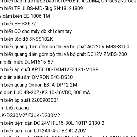
m biến báo mức nước bao hơi 0~0.6m, 4-20MA; CR-5032NJ-600
m biến TP:JLBS-MD-5kg SN:18121809
y cảm biến EE-1006 1M
m biến EE-SX672
m biến CO cho máy dò khí cầm tay
m biến tốc độ 3NSS102K
m biến quang điện gồm bộ thu và bộ phát AC220V MBS-S100
m biến quang điện gồm bộ thu và bộ phát DC12V ZMBS-200
m biến mức DJM1615-87
m biến áp suất APT3100-D4M12E31S1-M1BF
m biến siêu âm OMRON E4C-DS30
m biến quang Omron E3FA-DP12 2M
m biến LJC 48-20Z/KS 10-36VDC, 300 mA
m biến áp suất 2200903001
ảm biến quang
JK-DS30M2″ E3JK-DS30M2
m biến tiệm cận DC 24V IFL15-30L-10TP-2130-2
m biến tiệm cận LJ12A3-4-J-EZ AC220V