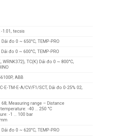
1.01, tecsis
) Dải đo 0 ~ 650°C, TEMP-PRO
) Dải đo 0 ~ 600°C, TEMP-PRO
, WRNK372), TC(K) Dải đo 0 ~ 800°C,
HINO
56100P, ABB
C-E-TM-E-A/CV/F1/SCT, Dải đo 0-25% 02,
68; Measuring range – Distance
temperature: -40 … 250 °C
ure: -1 … 100 bar
2 mm
) Dải đo 0 ~ 620°C, TEMP-PRO