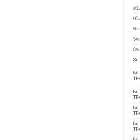
Đầ
Đầ
Đầ
Sw
Sw
Sen
Bộ 
TR
Bộ 
TR
Bộ 
TR
Bộ 
TR
Bộ 