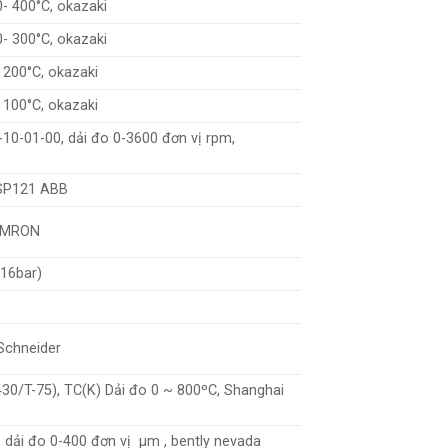
0- 400°C, okazaki
0- 300°C, okazaki
 200°C, okazaki
 100°C, okazaki
10-01-00, dải đo 0-3600 đơn vị rpm,
SP121 ABB
OMRON
16bar)
chneider
30/T-75), TC(K) Dải đo 0 ~ 800ºC, Shanghai
 dải đo 0-400 đơn vị μm , bently nevada