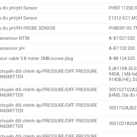
u đo pH/pH Sensor
PHER 112SE/
u đo pH/pH Sensor
E1312-EC1-M3
u đo pH/PH PROBE SENSOR
PH8ERP-05-T
ansensor NT5K
A-87.027.020
ansensor pH
A-87.120.200
sor cable 0.8 meter SMB/screw plug
A-88.124.520
EJA110A-DLS
chuyển đổi chênh áp/PRESSURE/DIFF. PRESSURE
94DA, ( Mã h
ANSMITTER
914DB/HE), D
chuyển đổi chênh áp/PRESSURE/DIFF. PRESSURE
3051S2TG2A
ANSMITTER
B4M5, Dải đo
chuyển đổi chênh áp/PRESSURE/DIFF. PRESSURE
3051TGIA2B21
ANSMITTER
chuyển đổi chênh áp/PRESSURE/DIFF. PRESSURE
3051CD1A02A
ANSMITTER
chuyển đổi chênh áp/PRESSURE/DIFF. PRESSURE