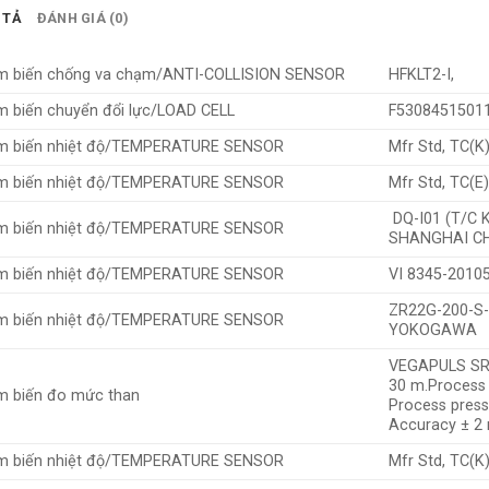
 TẢ
ĐÁNH GIÁ (0)
m biến chống va chạm/ANTI-COLLISION SENSOR
HFKLT2-I,
 biến chuyển đổi lực/LOAD CELL
F53084515011-
m biến nhiệt độ/TEMPERATURE SENSOR
Mfr Std, TC(K
m biến nhiệt độ/TEMPERATURE SENSOR
Mfr Std, TC(E
DQ-I01 (T/C K
m biến nhiệt độ/TEMPERATURE SENSOR
SHANGHAI C
m biến nhiệt độ/TEMPERATURE SENSOR
VI 8345-2010
ZR22G-200-S-
m biến nhiệt độ/TEMPERATURE SENSOR
YOKOGAWA
VEGAPULS SR 
30 m.Process 
 biến đo mức than
Process press
Accuracy ± 
m biến nhiệt độ/TEMPERATURE SENSOR
Mfr Std, TC(K