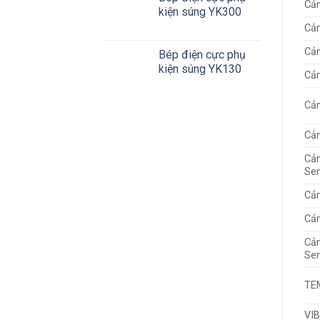
Cả
kiện súng YK300
Cả
Cả
Bép điện cực phụ
kiện súng YK130
Cả
Cả
Cảm
Cảm
Se
Cảm
Cảm
Cảm
Se
TE
VI