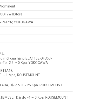
Prominent
0ST/WillStore
N-N-F*A; YOKOGAWA
5A-
iệu mới của hãng EJA110E-DFS5J-
ải đo -2.5 ~ 0 Kpa, YOKOGAWA
2E11A1B
 0 ~ 1 Mpa, ROUSEMOUNT
AB4, Dải đo 0 ~ 25 Kpa, ROUSEMOUNT
1BM5S5, Dải đo -4 ~ 0 Kpa, ROUSEMOUNT