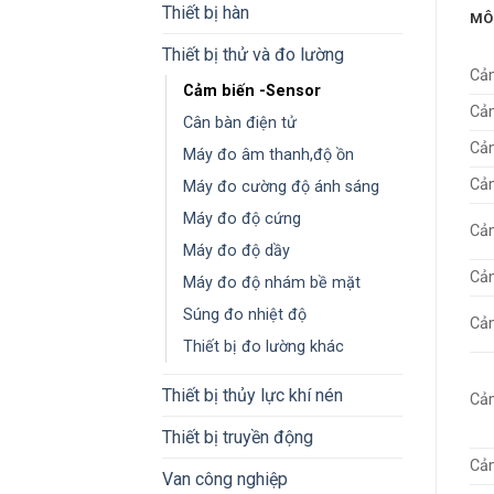
Thiết bị hàn
MÔ
Thiết bị thử và đo lường
Cả
Cảm biến -Sensor
Cảm
Cân bàn điện tử
Cả
Máy đo âm thanh,độ ồn
Cả
Máy đo cường độ ánh sáng
Máy đo độ cứng
Cả
Máy đo độ dầy
Cả
Máy đo độ nhám bề mặt
Súng đo nhiệt độ
Cả
Thiết bị đo lường khác
Thiết bị thủy lực khí nén
Cảm
Thiết bị truyền động
Cả
Van công nghiệp