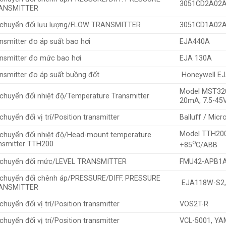
3051CD2A02A
ANSMITTER
 chuyển đổi lưu lượng/FLOW TRANSMITTER
3051CD1A02A
nsmitter đo áp suất bao hơi
EJA440A
nsmitter đo mức bao hơi
EJA 130A
nsmitter đo áp suất buồng đốt
Honeywell E
Model MST320
chuyển đổi nhiệt độ/Temperature Transmitter
20mA, 7.5-4
chuyển đổi vị trí/Position transmitter
Balluff / Micr
Model TTH200
chuyển đổi nhiệt độ/Head-mount temperature
o
nsmitter TTH200
+85
C/ABB
 chuyển đổi mức/LEVEL TRANSMITTER
FMU42-APB1A
chuyển đổi chênh áp/PRESSURE/DIFF. PRESSURE
EJA118W-S2, 
ANSMITTER
chuyển đổi vị trí/Position transmitter
VOS2T-R
chuyển đổi vị trí/Position transmitter
VCL-5001, Y