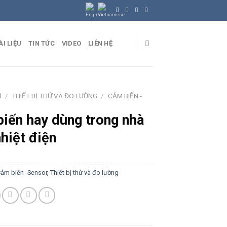
ÀI LIỆU
TIN TỨC
VIDEO
LIÊN HỆ
Ủ
/
THIẾT BỊ THỬ VÀ ĐO LƯỜNG
/
CẢM BIẾN -
iến hay dùng trong nhà
hiệt điện
ảm biến -Sensor
,
Thiết bị thử và đo lường