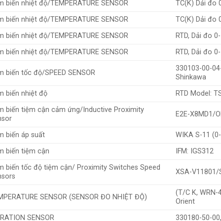
m biến nhiệt độ/TEMPERATURE SENSOR
TC(K) Dải đo 
m biến nhiệt độ/TEMPERATURE SENSOR
TC(K) Dải đo 
m biến nhiệt độ/TEMPERATURE SENSOR
RTD, Dải đo 0-
m biến nhiệt độ/TEMPERATURE SENSOR
RTD, Dải đo 0-
330103-00-04-
m biến tốc độ/SPEED SENSOR
Shinkawa
 biến nhiệt độ
RTD Model: T
 biến tiệm cận cảm ứng/Inductive Proximity
E2E-X8MD1/
nsor
 biến áp suất
WIKA S-11 (0-
 biến tiệm cận
IFM: IGS312
 biến tốc độ tiệm cận/ Proximity Switches Speed
XSA-V11801/S
nsors
(T/C K, WRN-4
MPERATURE SENSOR (SENSOR ĐO NHIỆT ĐỘ)
Orient
BRATION SENSOR
330180-50-00,