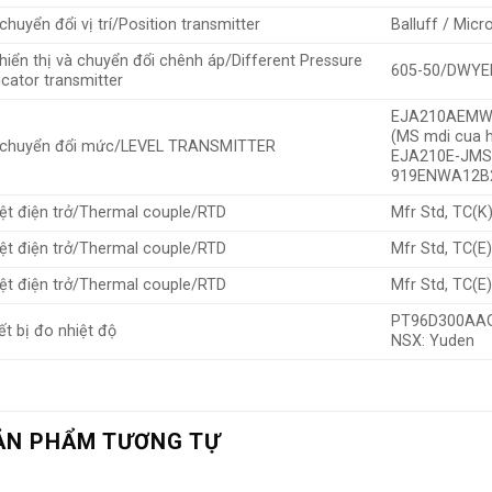
chuyển đổi vị trí/Position transmitter
Balluff / Mic
hiển thị và chuyển đổi chênh áp/Different Pressure
605-50/DWYE
icator transmitter
EJA210AEMW
(MS mdi cua 
 chuyển đổi mức/LEVEL TRANSMITTER
EJA210E-JMS
919ENWA12B
ệt điện trở/Thermal couple/RTD
Mfr Std, TC(K
ệt điện trở/Thermal couple/RTD
Mfr Std, TC(E
ệt điện trở/Thermal couple/RTD
Mfr Std, TC(E
PT96D300AAG
ết bị đo nhiệt độ
NSX: Yuden
ẢN PHẨM TƯƠNG TỰ