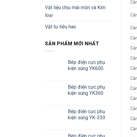
Cả
Vật liệu chịu mài mòn và Kim
loại
Cả
Vật tư tiêu hao
Cả
Cả
SẢN PHẨM MỚI NHẤT
Cả
Cả
Bép điện cực phụ
kiện súng YK600
Cảm
Cảm
Bép điện cực phụ
Cảm
kiện súng YK360
Cảm
Cả
Bép điện cực phụ
kiện súng YK-330
Cả
Cả
Bép điện cực phụ