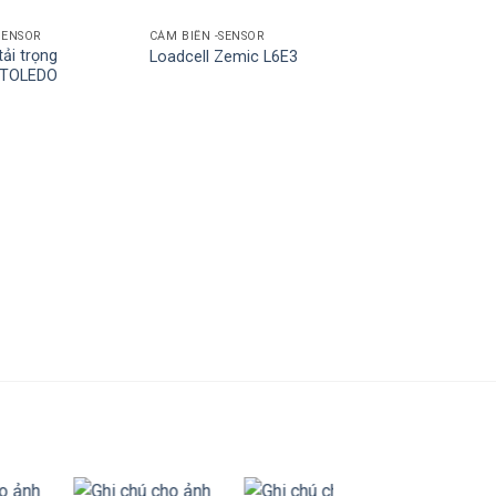
SENSOR
CẢM BIẾN -SENSOR
ải trọng
Loadcell Zemic L6E3
 TOLEDO
CẢM BIẾN -SENSOR
Cảm biến XS4P