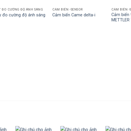
 ĐO CƯỜNG ĐỘ ÁNH SÁNG
CẢM BIẾN -SENSOR
CẢM BIẾN -
Cảm biến t
 đo cường độ ánh sáng
Cảm biến Came delta-i
METTLER