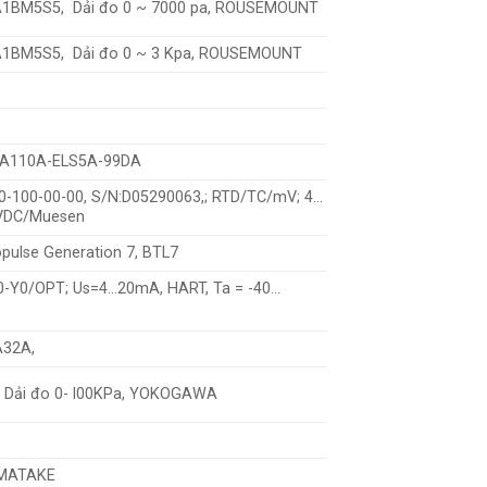
1BM5S5, Dải đo 0 ~ 7000 pa, ROUSEMOUNT
1BM5S5, Dải đo 0 ~ 3 Kpa, ROUSEMOUNT
JA110A-ELS5A-99DA
-100-00-00, S/N:D05290063,; RTD/TC/mV; 4…
5VDC/Muesen
opulse Generation 7, BTL7
-Y0/OPT; Us=4…20mA, HART, Ta = -40…
32A,
Dải đo 0- l00KPa, YOKOGAWA
AMATAKE