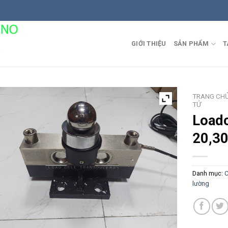
GIỚI THIỆU
SẢN PHẨM
T
TRANG CH
TỬ
Load
20,30
Danh mục:
C
lường