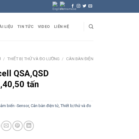
ÀI LIỆU
TIN TỨC
VIDEO
LIÊN HỆ
Ủ
/
THIẾT BỊ THỬ VÀ ĐO LƯỜNG
/
CÂN BÀN ĐIỆN
cell QSA,QSD
,40,50 tấn
ảm biến -Sensor
,
Cân bàn điện tử
,
Thiết bị thử và đo