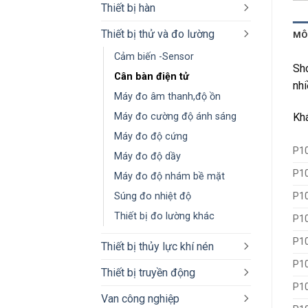
Thiết bị hàn
Thiết bị thử và đo lường
MÔ
Cảm biến -Sensor
Sho
Cân bàn điện tử
nhi
Máy đo âm thanh,độ ồn
Máy đo cường độ ánh sáng
Kh
Máy đo độ cứng
P10
Máy đo độ dầy
P1
Máy đo độ nhám bề mặt
Súng đo nhiệt độ
P1
Thiết bị đo lường khác
P1
P1
Thiết bị thủy lực khí nén
P1
Thiết bị truyền động
P1
Van công nghiệp