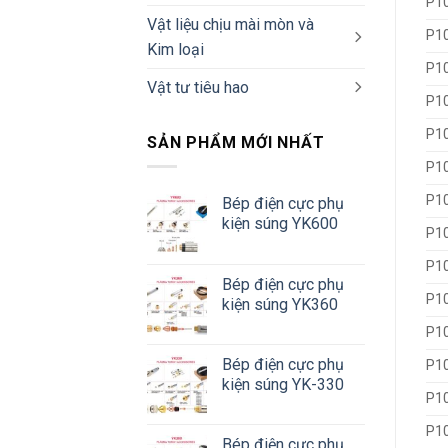
P1
Vật liệu chịu mài mòn và
P1
Kim loại
P1
Vật tư tiêu hao
P10
P1
SẢN PHẨM MỚI NHẤT
P1
P1
Bép điện cực phụ
kiện súng YK600
P1
P1
Bép điện cực phụ
P1
kiện súng YK360
P1
Bép điện cực phụ
P1
kiện súng YK-330
P10
P10
Bép điện cực phụ