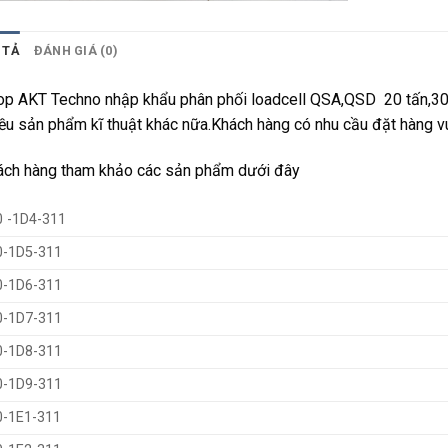
 TẢ
ĐÁNH GIÁ (0)
p AKT Techno nhập khẩu phân phối loadcell QSA,QSD 20 tấn,30 t
ều sản phẩm kĩ thuật khác nữa.Khách hàng có nhu cầu đặt hàng v
ách hàng tham khảo các sản phẩm dưới đây
 -1D4-311
0-1D5-311
0-1D6-311
0-1D7-311
0-1D8-311
0-1D9-311
0-1E1-311