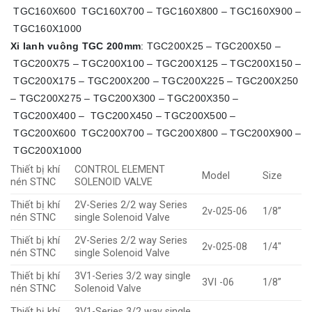
TGC160X600 TGC160X700 – TGC160X800 – TGC160X900 –
TGC160X1000
Xi lanh vuông TGC 200mm
: TGC200X25 – TGC200X50 –
TGC200X75 – TGC200X100 – TGC200X125 – TGC200X150 –
TGC200X175 – TGC200X200 – TGC200X225 – TGC200X250
– TGC200X275 – TGC200X300 – TGC200X350 –
TGC200X400 – TGC200X450 – TGC200X500 –
TGC200X600 TGC200X700 – TGC200X800 – TGC200X900 –
TGC200X1000
Thiết bị khí
CONTROL ELEMENT
Model
Size
nén STNC
SOLENOID VALVE
Thiết bị khí
2V-Series 2/2 way Series
2v-025-06
1/8”
nén STNC
single Solenoid Valve
Thiết bị khí
2V-Series 2/2 way Series
2v-025-08
1/4″
nén STNC
single Solenoid Valve
Thiết bị khí
3V1-Series 3/2 way single
3VI -06
1/8”
nén STNC
Solenoid Valve
Thiết bị khí
3V1-Series 3/2 way single