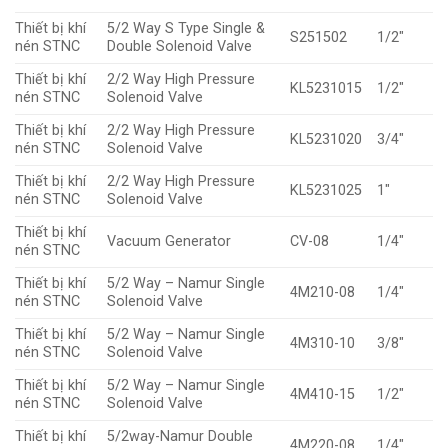
Thiết bị khí
5/2 Way S Type Single &
S251502
1/2″
nén STNC
Double Solenoid Valve
Thiết bị khí
2/2 Way High Pressure
KL5231015
1/2″
nén STNC
Solenoid Valve
Thiết bị khí
2/2 Way High Pressure
KL5231020
3/4″
nén STNC
Solenoid Valve
Thiết bị khí
2/2 Way High Pressure
KL5231025
1″
nén STNC
Solenoid Valve
Thiết bị khí
Vacuum Generator
CV-08
1/4″
nén STNC
Thiết bị khí
5/2 Way – Namur Single
4M210-08
1/4″
nén STNC
Solenoid Valve
Thiết bị khí
5/2 Way – Namur Single
4M310-10
3/8″
nén STNC
Solenoid Valve
Thiết bị khí
5/2 Way – Namur Single
4M410-15
1/2″
nén STNC
Solenoid Valve
Thiết bị khí
5/2way-Namur Double
4M220-08
1/4″