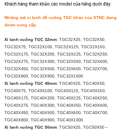
Khách hàng tham khảo các model của hãng dưới đây:
Những mã xi lanh đế vuông TGC khác của STNC đang
được cung cấp
Xi lanh vuông TGC 32mm
: TGC32X25, TGC32X50,
TGC32X75, TGC32X100, TGC32X125
,
TGC32X150,
TGC32X175
,
TGC32X200, TGC32X225, TGC32X250,
TGC32X275, TGC32X300, TGC32X350, TGC32X400,
TGC32X450, TGC32X500, TGC32X600
,
TGC32X700,
TGC32X800, TGC32X900, TGC32X1000
Xi lanh vuông TGC 40mm
: TGC40X25, TGC40X50,
TGC40X75, TGC40X100, TGC40X125, TGC40X150,
TGC40X175, TGC40X200, TGC40X225, TGC40X250,
TGC40X275, TGC40X300, TGC40X350, TGC40X400,
TGC40X450, TGC40X500, TGC40X600
,
TGC40X700,
TGC40X800, TGC40X900, TGC40X1000
Xi lanh vuông TGC 50mm
: TGC50X25, TGC50X50 –