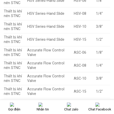
HSV Series-Hand Slide
HSV-06
1/8″
nén STNC
Thiết bị khí
HSV Series-Hand Slide
HSV-08
1/4″
nén STNC
Thiết bị khí
HSV Series-Hand Slide
HSV-10
3/8″
nén STNC
Thiết bị khí
HSV Series-Hand Slide
HSV-15
1/2″
nén STNC
Thiết bị khí
Accurate Flow Control
ASC-06
1/8″
nén STNC
Valve
Thiết bị khí
Accurate Flow Control
ASC-08
1/4″
nén STNC
Valve
Thiết bị khí
Accurate Flow Control
ASC-10
3/8″
nén STNC
Valve
Thiết bị khí
Accurate Flow Control
ASC-15
1/2″
nén STNC
Valve
Thiết bị khí
side
Disc Rotary Valve
K34R6-08
nén STNC
piping
Gọi điện
Nhắn tin
Chat zalo
Chat Facebook